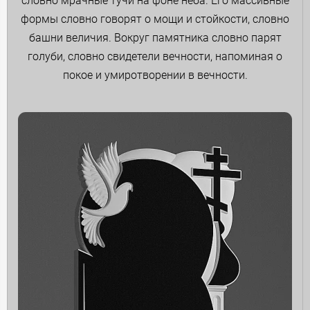
словно мрачные тучи на фоне неба. Его массивные
формы словно говорят о мощи и стойкости, словно
башни величия. Вокруг памятника словно парят
голуби, словно свидетели вечности, напоминая о
покое и умиротворении в вечности.