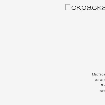
Покраска
Мастера
остатк
пы
кач