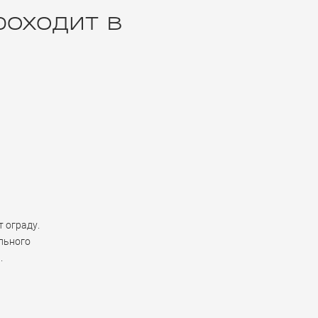
роходит в
 ограду.
льного
.