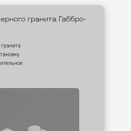
ерного гранита Габбро-
 гранита
становку
жительное