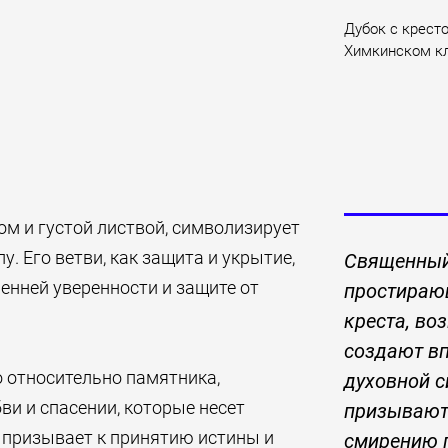
Дубок с крест
Химкинском к
м и густой листвой, символизирует
. Его ветви, как защита и укрытие,
Священный
енней уверенности и защите от
простирающ
креста, во
создают вп
о относительно памятника,
духовной с
и и спасении, которые несет
призывают
 призывает к принятию истины и
смирению 