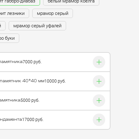
ит габбро-диабаз
белый мрамор коелга
нит лезники
мрамор серый
й
мрамор серый уфалей
ро буки
7000 руб.
памятника
10000 руб.
 памятник 40*40 мм
5000 руб.
амятника
17000 руб.
ундамента