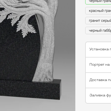
черный гран
красный гра
гранит серы
черный габб
Установка 
Портрет на
Доставка п
Заливка ф