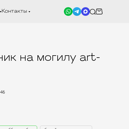
Контакты
ик на могилу art-
946