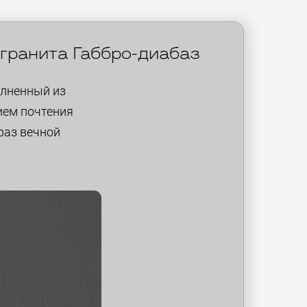
 гранита Габбро-диабаз
олненный из
ием почтения
раз вечной