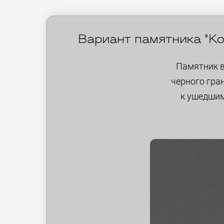
Вариант памятника "Ко
Памятник в
черного гра
к ушедшим