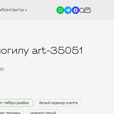
Контакты
огилу art-35051
051
ит габбро-диабаз
белый мрамор коелга
нит лезники
мрамор серый