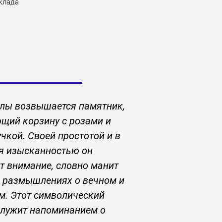
клада
илы возвышается памятник,
щий корзину с розами и
чкой. Своей простотой и в
я изысканностью он
т внимание, словно манит
в размышлениях о вечном и
м. Этот символический
служит напоминанием о