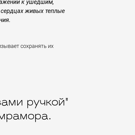
важении к ушедшим,
 сердцах живых теплые
ния.
изывает сохранять их
зами ручкой"
 мрамора.