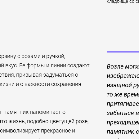
кладбище со с
зину с розами и ручкой,
й вкус. Ее формы и линии создают
Возле мог
ствия, призывая задуматься о
изображаю
жизни и о важности сохранения
изящной ру
то же врем
притягивае
от памятник напоминает о
забыться 
что жизнь, подобно цветущей розе,
преходяще
 символизирует прекрасное и
памятник 