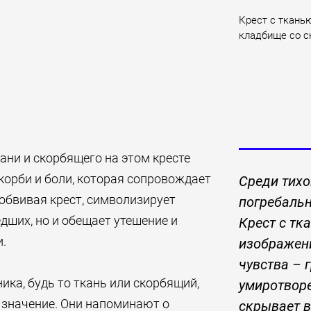
Крест с ткань
кладбище со с
ни и скорбящего на этом кресте
корби и боли, которая сопровождает
Среди тихо
 обвивая крест, символизирует
погребаль
дших, но и обещает утешение и
Крест с тк
и.
изображен
чувства – г
ка, будь то ткань или скорбящий,
умиротворе
и значение. Они напоминают о
скрывает в