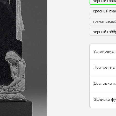
черный гран
красный гра
гранит серы
черный габб
Установка 
Портрет на
Доставка п
Заливка ф