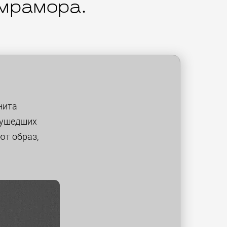
 мрамора.
нита
 ушедших
ют образ,