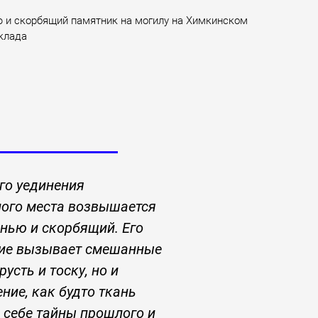
ю и скорбящий памятник на могилу на Химкинском
клада
го уединения
ного места возвышается
анью и скорбящий. Его
ие вызывает смешанные
русть и тоску, но и
ние, как будто ткань
 себе тайны прошлого и