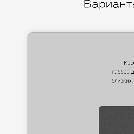
Варианты
Кре
габбро-
близких.