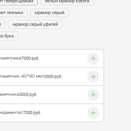
ит габбро-диабаз
белый мрамор коелга
нит лезники
мрамор серый
й
мрамор серый уфалей
ро буки
7000 руб.
памятника
10000 руб.
 памятник 40*40 мм
5000 руб.
амятника
17000 руб.
ундамента