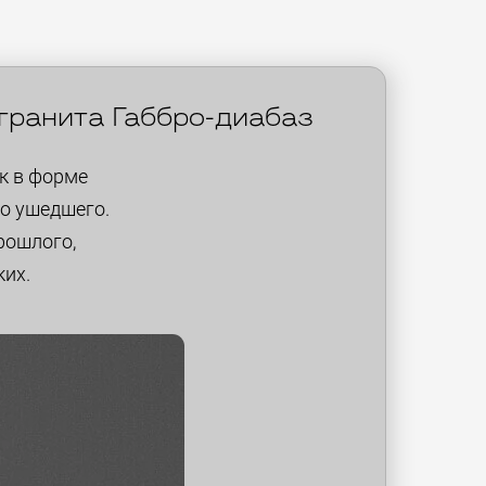
 гранита Габбро-диабаз
к в форме
во ушедшего.
рошлого,
ких.