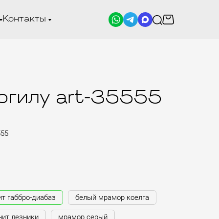
Контакты
огилу art-35555
555
ит габбро-диабаз
белый мрамор коелга
нит лезники
мрамор серый