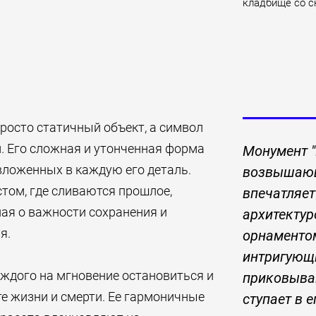
кладбище со с
росто статичный объект, а символ
. Его сложная и утонченная форма
Монумент "
 вложенных в каждую его деталь.
возвышающ
том, где сливаются прошлое,
впечатляет
ая о важности сохранения и
архитектур
я.
орнаментом
интригующ
аждого на мгновение остановиться и
приковыва
е жизни и смерти. Ее гармоничные
ступает в е