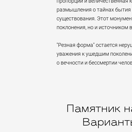
пропорции и величественная 
размышления о тайнах бытия 
существования. Этот монумен
поклонения, но и источником 
"Резная форма" остается нер
уважения к ушедшим поколен
о вечности и бессмертии челов
Памятник н
Варианты