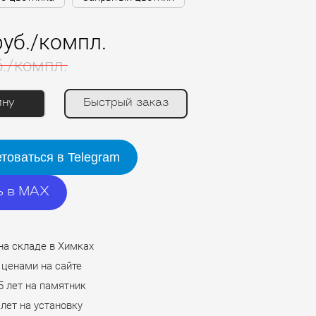
руб./компл.
б./компл.
ину
Быстрый заказ
товаться в Telegram
ь в MAX
на складе в Химках
 ценами на сайте
5 лет на памятник
 лет на установку