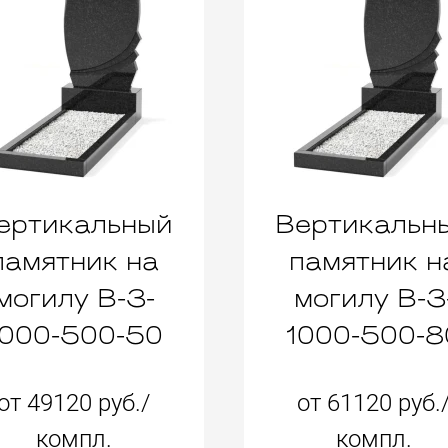
ертикальный
Вертикальн
памятник на
памятник н
могилу B-3-
могилу B-3
1000-500-50
1000-500-8
от 49120 руб./
от 61120 руб.
компл.
компл.