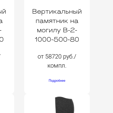
ый
Вертикальный
а
памятник на
-
могилу B-2-
0
1000-500-80
/
от 58720 руб./
компл.
Подробнее