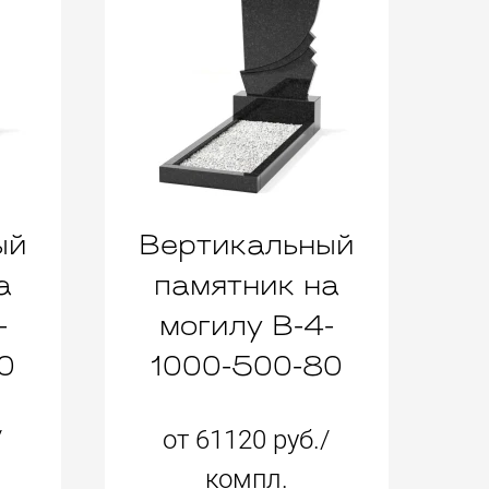
ый
Вертикальный
а
памятник на
-
могилу B-4-
0
1000-500-80
/
от 61120 руб./
компл.