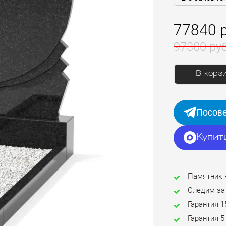
77840 
97300 ру
В корз
Посове
Купит
Памятник 
Следим за
Гарантия 1
Гарантия 5