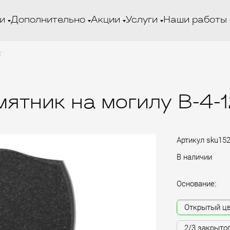
и
Дополнительно
Акции
Услуги
Наши работы
х
ятник на могилу B-4-
Артикул
sku15
В наличии
Основание:
Открытый ц
2/3 закрыто