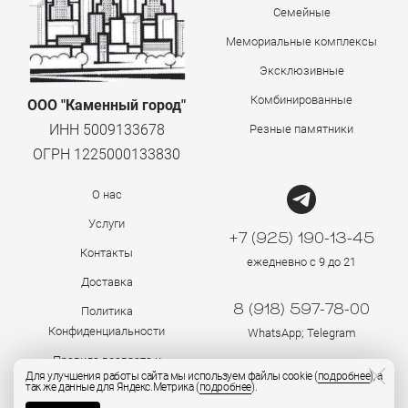
Семейные
Мемориальные комплексы
Эксклюзивные
Комбинированные
ООО "Каменный город"
ИНН 5009133678
Резные памятники
ОГРН 1225000133830
О нас
Услуги
+7 (925) 190-13-45
Контакты
ежедневно с 9 до 21
Доставка
8 (918) 597-78-00
Политика
Конфиденциальности
WhatsApp; Telegram
Правила возврата и
Для улучшения работы сайта мы используем файлы cookie (
подробнее
), а
возмещения
так же данные для Яндекс.Метрика (
подробнее
).