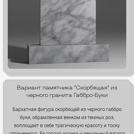
Вариант памятника "Скорбящая" из
черного гранита Габбро-Буки
Бархатная фигура скорбящей из черного габбро
буки, обрамленная венком из темных роз,
воплощает в себе трагическую красоту и тоску
утраченного. Ее гордая осанка и печальный взгляд