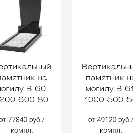
ертикальный
Вертикальн
памятник на
памятник н
огилу B-60-
могилу B-61
1200-600-80
1000-500-5
от 77840 руб./
от 49120 руб.
компл.
компл.