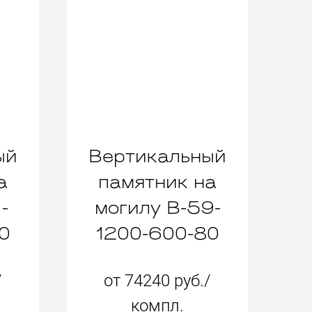
ый
Вертикальный
а
памятник на
-
могилу B-59-
0
1200-600-80
/
от 74240 руб./
компл.