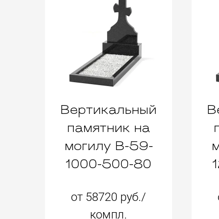
Вертикальный
В
памятник на
могилу B-59-
м
1000-500-80
от 58720 руб./
компл.