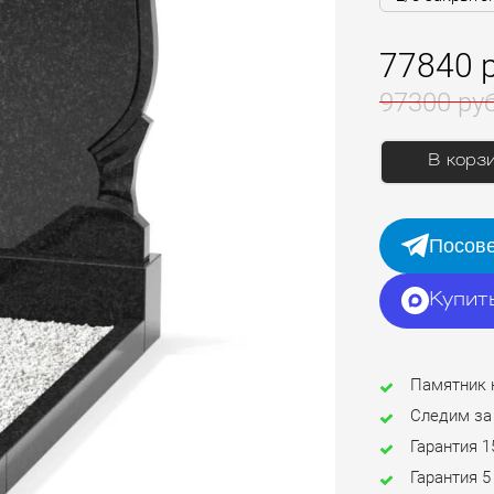
77840 
97300 ру
В корз
Посове
Купит
Памятник 
Следим за
Гарантия 1
Гарантия 5