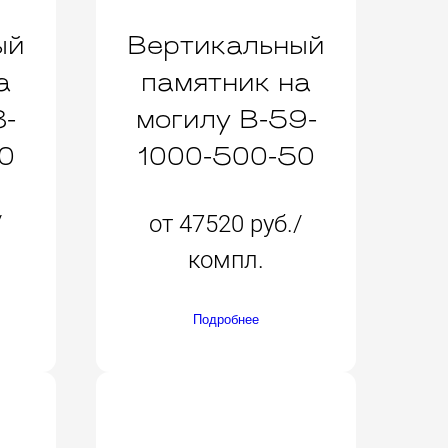
ый
Вертикальный
а
памятник на
8-
могилу B-59-
0
1000-500-50
/
от 47520 руб./
компл.
Подробнее