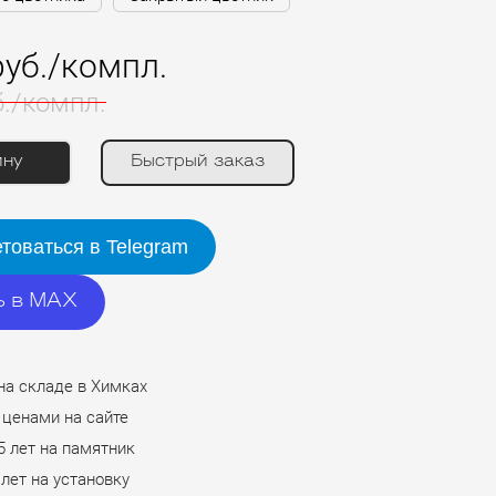
руб./компл.
б./компл.
ину
Быстрый заказ
товаться в Telegram
ь в MAX
на складе в Химках
 ценами на сайте
5 лет на памятник
 лет на установку