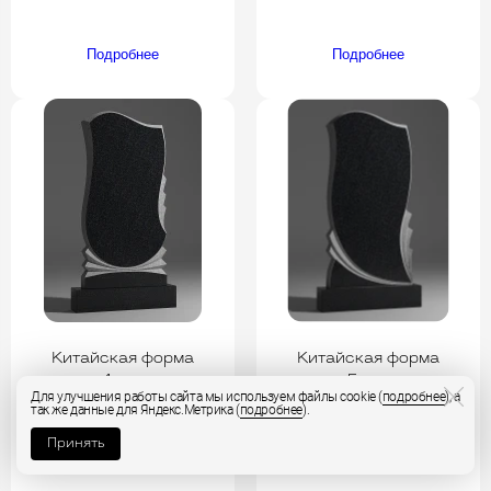
Подробнее
Подробнее
Китайская форма
Китайская форма
вариант 4 памятник на
вариант 5 памятник на
Для улучшения работы сайта мы используем файлы cookie (
подробнее
), а
могилу art-34988
могилу art-34995
так же данные для Яндекс.Метрика (
подробнее
).
Принять
от 32000 руб./компл.
от 30000 руб./компл.