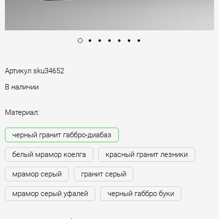
Артикул
sku34652
В наличии
Материал:
черный гранит габбро-диабаз
белый мрамор коелга
красный гранит лезники
мрамор серый
гранит серый
мрамор серый уфалей
черный габбро буки