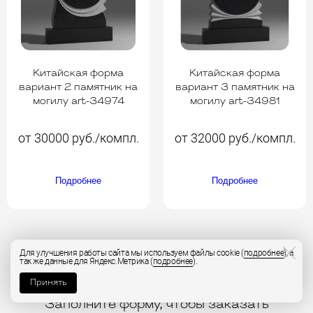
Китайская форма
Китайская форма
вариант 2 памятник на
вариант 3 памятник на
могилу art-34974
могилу art-34981
от 30000 руб./компл.
от 32000 руб./компл.
Подробнее
Подробнее
Для улучшения работы сайта мы используем файлы cookie (
подробнее
), а
так же данные для Яндекс.Метрика (
подробнее
).
Заказ изготовления и расчет стоимости
Принять
Заполните форму, чтобы заказать