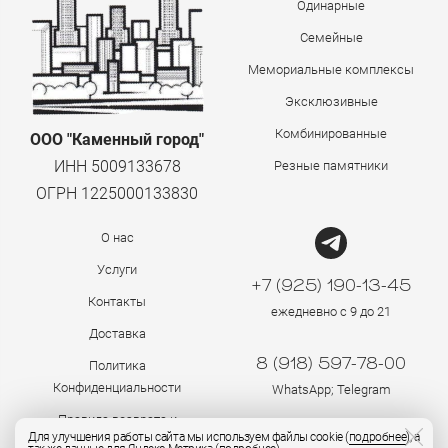
Одинарные
Семейные
Мемориальные комплексы
Эксклюзивные
Комбинированные
ООО "Каменный город"
ИНН 5009133678
Резные памятники
ОГРН 1225000133830
О нас
Услуги
+7 (925) 190-13-45
Контакты
ежедневно с 9 до 21
Доставка
8 (918) 597-78-00
Политика
Конфиденциальности
WhatsApp; Telegram
Правила возврата и
Для улучшения работы сайта мы используем файлы cookie (
подробнее
), а
возмещения